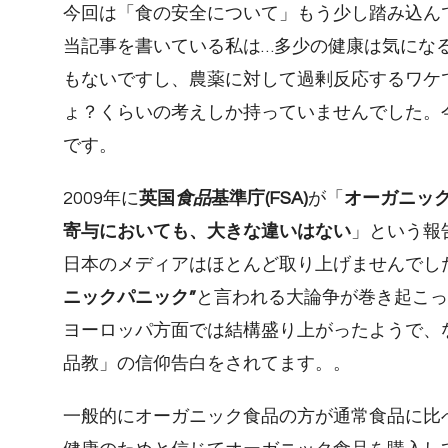
今回は「食の安全について」もう少し踏み込ん
当記事を書いている私は…多少の健康は気にな
もないですし、農薬に対して過剰反応するワケ
ょ？くらいの考えしか持っていませんでした。
です。
2009年に
英国
食品
基準庁(FSA)
が「
オーガニッ
寄与においても、大きな違いはない
」という報
日本のメディアはほとんど取り上げませんでし
ニックパニック”
と言われる大論争が巻き起こっ
ヨーロッパ方面では結構盛り上がったようで、
品教」の信仰告白をされてます。。
一般的にオーガニック食品の方が通常食品に比