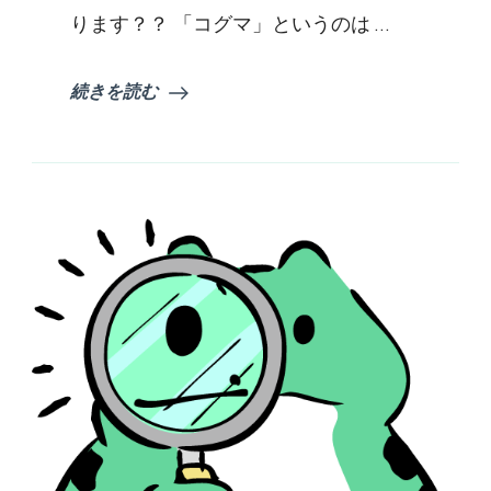
イ
ります？？ 「コグマ」というのは …
エ
ッ
ト？？
続きを読む
へ
の