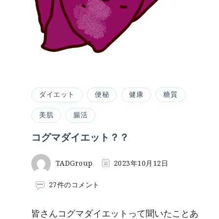
ダイエット
便秘
健康
糖質
美肌
腸活
コグマダイエット？？
TADGroup
2023年10月12日
コ
27件のコメント
グ
マ
皆さんコグマダイエットって聞いたことあ
ダ