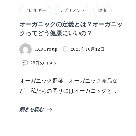
アレルギー
サプリメント
健康
オーガニックの定義とは？オーガニッ
クってどう健康にいいの？
TADGroup
2023年10月12日
オ
28件のコメント
ー
ガ
オーガニック野菜、オーガニック食品な
ニ
ッ
ど、私たちの周りにはオーガニックと …
ク
の
定
続きを読む
義
と
は？
オ