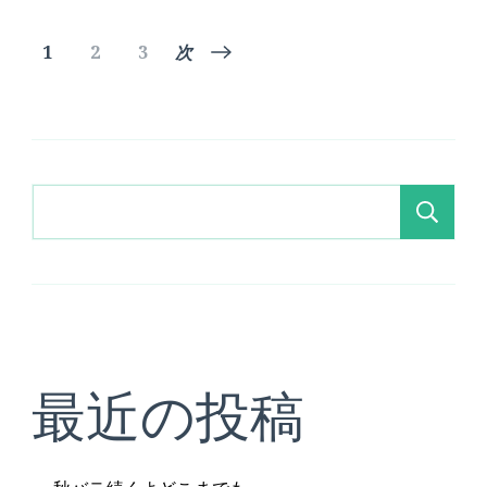
ー
ガ
投
固
固
固
1
2
3
次
ニ
ッ
定
定
定
稿
ク
ペ
ペ
ペ
っ
ー
ー
て
ー
の
ど
ジ
ジ
ジ
う
検
健
ペ
索
康
に
い
ー
い
の？
へ
ジ
の
最近の投稿
送