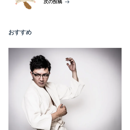
次の投稿
ゲ
ー
おすすめ
シ
ョ
ン