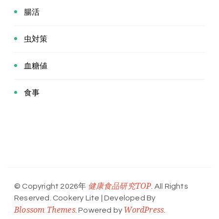
腸活
虫対策
血糖値
食事
健康食品研究TOP
© Copyright 2026年
. All Rights
Reserved.
Cookery Lite | Developed By
Blossom Themes
WordPress
. Powered by
.