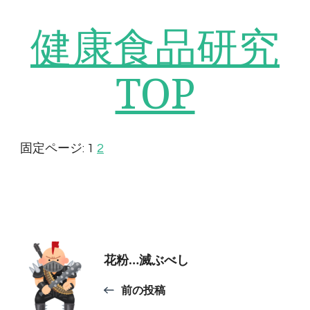
健康食品研究
TOP
固定ページ:
1
2
投
花粉…滅ぶべし
稿
前の投稿