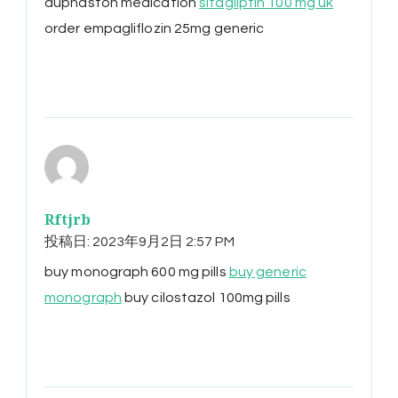
duphaston medication
sitagliptin 100 mg uk
order empagliflozin 25mg generic
Rftjrb
投稿日:
2023年9月2日 2:57 PM
buy monograph 600 mg pills
buy generic
monograph
buy cilostazol 100mg pills