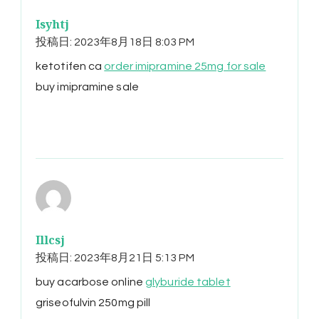
Isyhtj
投稿日:
2023年8月18日 8:03 PM
ketotifen ca
order imipramine 25mg for sale
buy imipramine sale
Illcsj
投稿日:
2023年8月21日 5:13 PM
buy acarbose online
glyburide tablet
griseofulvin 250mg pill