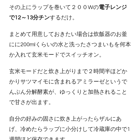
その上にラップを巻いて２００Wの
電子レンジ
で12～13分チン
するだけ。
まとめて用意しておきたい場合は炊飯器のお釜
にに200mlくらいの水と洗ったさつまいもを何本
か入れて玄米モードでスイッチオン。
玄米モードだと炊き上がりまで２時間半ほどか
かりサツマイモに含まれるアミラーゼというで
んぷん分解酵素が、ゆっくりと加熱されること
で甘さが出ます。
自分の好みの固さに炊き上がったらザルにあ
げ、冷めたらラップに小分けして冷蔵庫の中で1
週間ほど保存できます。