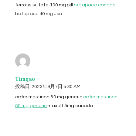
ferrous sulfate 100 mg pill
betapace canada
betapace 40 mg usa
Uimqao
投稿日:
2023年9月7日 5:30 AM
order mestinon 60 mg generic
order mestinon
60 mg generic
maxalt 5mg canada