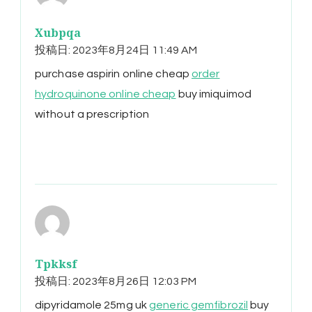
Xubpqa
投稿日:
2023年8月24日 11:49 AM
purchase aspirin online cheap
order
hydroquinone online cheap
buy imiquimod
without a prescription
Tpkksf
投稿日:
2023年8月26日 12:03 PM
dipyridamole 25mg uk
generic gemfibrozil
buy