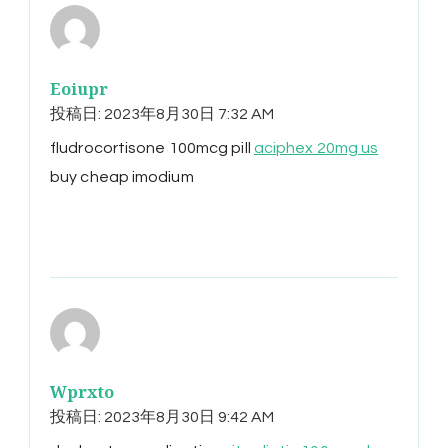
Eoiupr
投稿日:
2023年8月30日 7:32 AM
fludrocortisone 100mcg pill
aciphex 20mg us
buy cheap imodium
Wprxto
投稿日:
2023年8月30日 9:42 AM