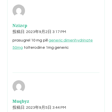
Nzizcp
投稿日:
2023年9月2日 3:17 PM
prasugrel 10 mg pill
generic dimenhydrinate
50mg
tolterodine 1mg generic
Muqbyz
投稿日:
2023年9月5日 3:44 PM