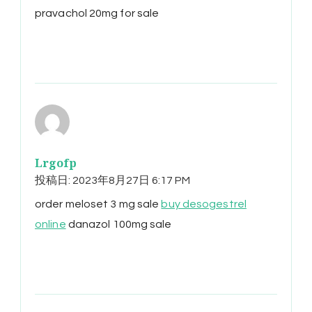
pravachol 20mg for sale
Lrgofp
投稿日:
2023年8月27日 6:17 PM
order meloset 3 mg sale
buy desogestrel
online
danazol 100mg sale