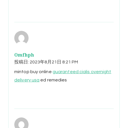
Omfhph
投稿日:
2023年8月21日 8:21 PM
mintop buy online
guaranteed cialis overnight
delivery usa
ed remedies