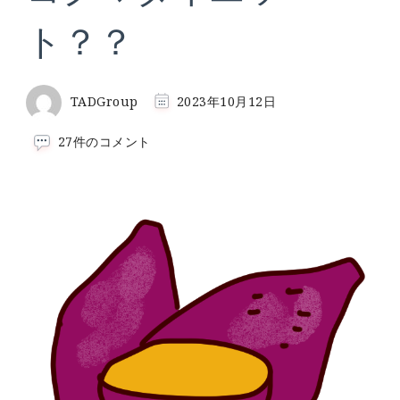
ト？？
TADGroup
2023年10月12日
コ
27件のコメント
グ
マ
ダ
イ
エ
ッ
ト？？
へ
の