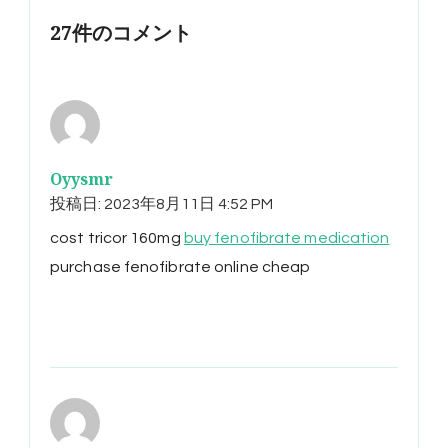
27件のコメント
Oyysmr
投稿日:
2023年8月11日 4:52 PM
cost tricor 160mg
buy fenofibrate medication
purchase fenofibrate online cheap