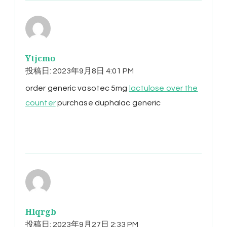
Ytjcmo
投稿日:
2023年9月8日 4:01 PM
order generic vasotec 5mg
lactulose over the
counter
purchase duphalac generic
Hlqrgb
投稿日:
2023年9月27日 2:33 PM