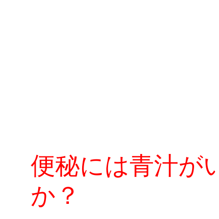
便秘には青汁が
か？