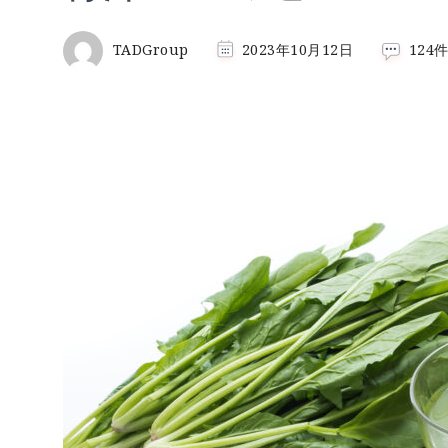
青
TADGroup
2023年10月12日
124
汁
王
へ
の
道
へ
の