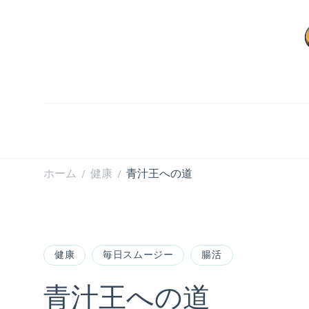
ホーム
健康
青汁王への道
/
/
健康
毎日スムージー
腸活
青汁王への道