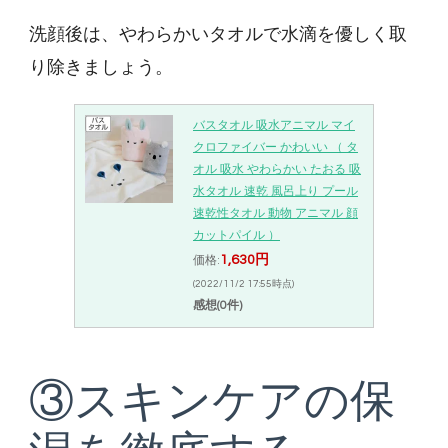
洗顔後は、やわらかいタオルで水滴を優しく取
り除きましょう。
バスタオル 吸水アニマル マイ
クロファイバー かわいい （ タ
オル 吸水 やわらかい たおる 吸
水タオル 速乾 風呂上り プール
速乾性タオル 動物 アニマル 顔
カットパイル ）
1,630円
価格:
(2022/11/2 17:55時点)
感想(0件)
③スキンケアの保