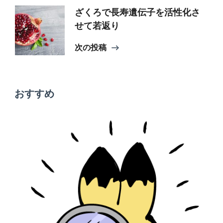
ナ
ざくろで長寿遺伝子を活性化さ
ビ
せて若返り
次の投稿
ゲ
ー
おすすめ
シ
ョ
ン