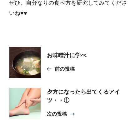
ぜひ、自分なりの食べ方を研究してみてくださ
いね♥♥
投
お味噌汁に学べ
稿
前の投稿
ナ
夕方になったら出てくるアイ
ツ・・①
ビ
次の投稿
ゲ