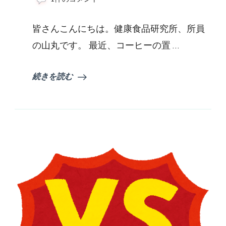
容
と
皆さんこんにちは。健康食品研究所、所員
健
康
の山丸です。 最近、コーヒーの置 …
に
良
い？
続きを読む
ハ
ー
ブ
テ
ィ
ー
の
種
類
と
効
果
に
つ