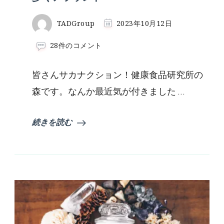
TADGroup
2023年10月12日
歩
28件のコメント
く
ア
皆さんサカナクション！健康食品研究所の
ラ
ウ
森です。なんか最近気が付きました …
ン
ド
へ
続きを読む
の