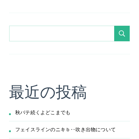
稿
ペ
ペ
ペ
ー
ー
ー
の
ジ
ジ
ジ
検
ペ
索
ー
ジ
最近の投稿
送
秋バテ続くよどこまでも
り
フェイスラインのニキｂ‥吹き出物について