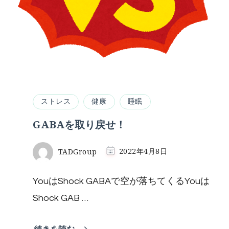
い
て
解
説
へ
の
ストレス
健康
睡眠
GABAを取り戻せ！
TADGroup
2022年4月8日
YouはShock GABAで空が落ちてくるYouは
Shock GAB …
続きを読む