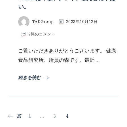
い。
TADGroup
2023年10月12日
GABA
2件のコメント
は
や
ご覧いただきありがとうございます。 健康
ば
い。
食品研究所、所員の森です。最近 …
い
や、
ほ
続きを読む
ん
と
に
や
ば
い。
投
固
固
固
前
1
…
3
4
へ
の
定
定
定