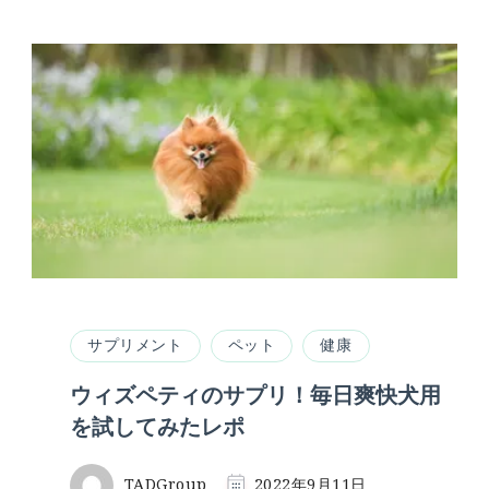
な
症
状
に
効
果
が
期
待
で
き
る
の？
実
際
に
サプリメント
ペット
健康
使
っ
ウィズペティのサプリ！毎日爽快犬用
て
を試してみたレポ
み
た
レ
TADGroup
2022年9月11日