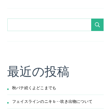
稿
ペ
ペ
ペ
ペ
め
ド
ー
ー
ー
ー
の
リ
ジ
ジ
ジ
ジ
ン
検
ク
ペ
索
ま
と
め
ー
へ
の
ジ
最近の投稿
送
秋バテ続くよどこまでも
り
フェイスラインのニキｂ‥吹き出物について