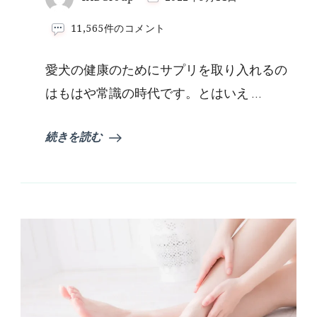
ポ
へ
ウ
11,565件のコメント
の
ィ
ズ
愛犬の健康のためにサプリを取り入れるの
ペ
テ
はもはや常識の時代です。とはいえ …
ィ
の
サ
続きを読む
プ
リ！
毎
日
爽
快
犬
用
を
試
し
て