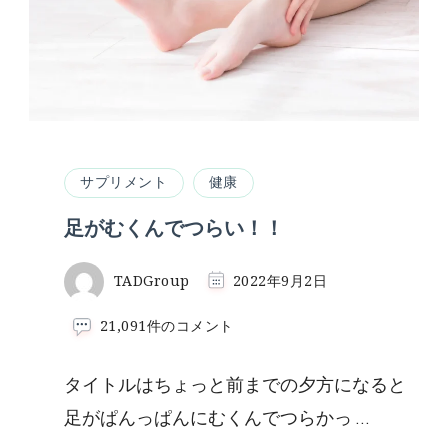
み
た
レ
ポ
へ
の
サプリメント
健康
足がむくんでつらい！！
TADGroup
2022年9月2日
足
21,091件のコメント
が
む
タイトルはちょっと前までの夕方になると
く
ん
足がぱんっぱんにむくんでつらかっ …
で