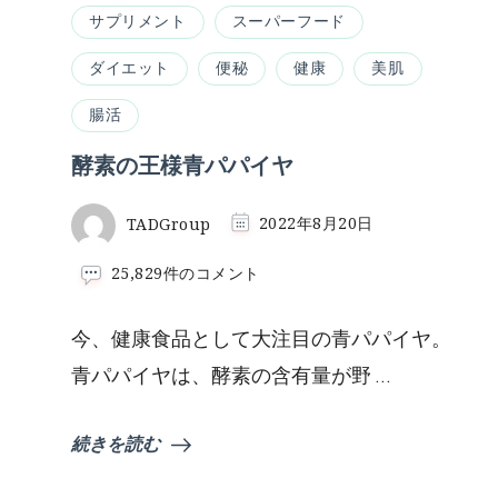
サプリメント
スーパーフード
ダイエット
便秘
健康
美肌
腸活
酵素の王様青パパイヤ
TADGroup
2022年8月20日
酵
25,829件のコメント
素
の
今、健康食品として大注目の青パパイヤ。
王
様
青パパイヤは、酵素の含有量が野 …
青
パ
パ
続きを読む
イ
ヤ