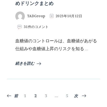
めドリンクまとめ
TADGroup
2023年10月12日
気
31件のコメント
に
な
血糖値のコントロールは、血糖値があがる
る
血
仕組みや血糖値上昇のリスクを知る …
糖
値
の
続きを読む
メ
カ
ニ
ズ
ム
と
投
固
固
固
固
前
1
2
3
…
5
次
お
す
定
定
定
定
す