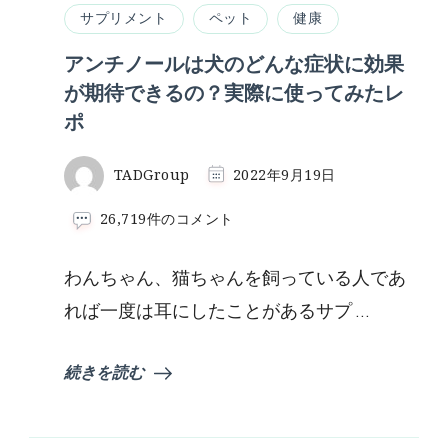
サプリメント
ペット
健康
アンチノールは犬のどんな症状に効果
が期待できるの？実際に使ってみたレ
ポ
TADGroup
2022年9月19日
ア
26,719件のコメント
ン
チ
わんちゃん、猫ちゃんを飼っている人であ
ノ
ー
れば一度は耳にしたことがあるサプ …
ル
は
犬
続きを読む
の
ど
ん