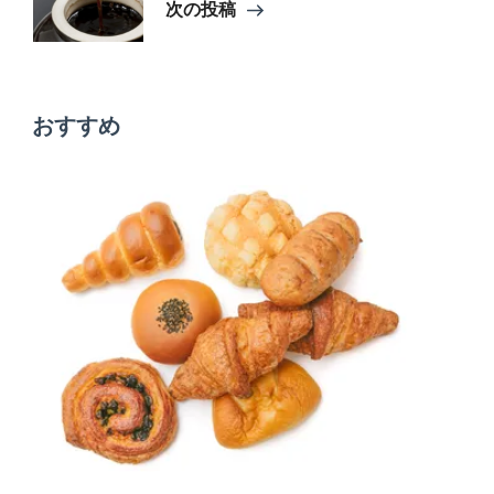
ビ
次の投稿
ゲ
おすすめ
ー
シ
ョ
ン