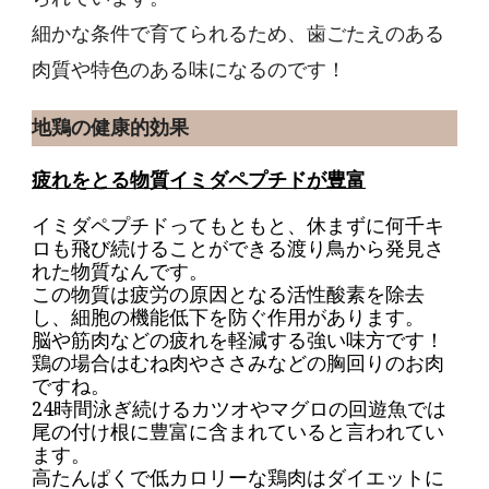
細かな条件で育てられるため、歯ごたえのある
肉質や特色のある味になるのです！
地鶏の健康的効果
疲れをとる物質イミダペプチドが豊富
イミダペプチドってもともと、休まずに何千キ
ロも飛び続けることができる渡り鳥から発見さ
れた物質なんです。
この物質は疲労の原因となる活性酸素を除去
し、細胞の機能低下を防ぐ作用があります。
脳や筋肉などの疲れを軽減する強い味方です！
鶏の場合はむね肉やささみなどの胸回りのお肉
ですね。
24時間泳ぎ続けるカツオやマグロの回遊魚では
尾の付け根に豊富に含まれていると言われてい
ます。
高たんぱくで低カロリーな鶏肉はダイエットに