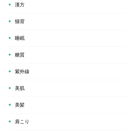
漢方
猫背
睡眠
糖質
紫外線
美肌
美髪
肩こり