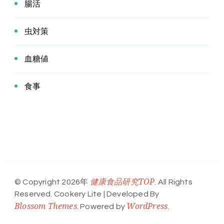
腸活
虫対策
血糖値
食事
健康食品研究TOP
© Copyright 2026年
. All Rights
Reserved.
Cookery Lite | Developed By
Blossom Themes
WordPress
. Powered by
.